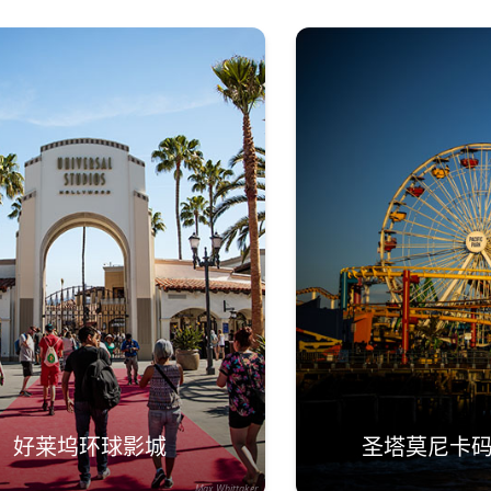
好莱坞环球影城
圣塔莫尼卡
Max Whittaker