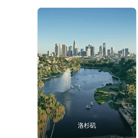
洛杉矶
ADLC/Getty Images