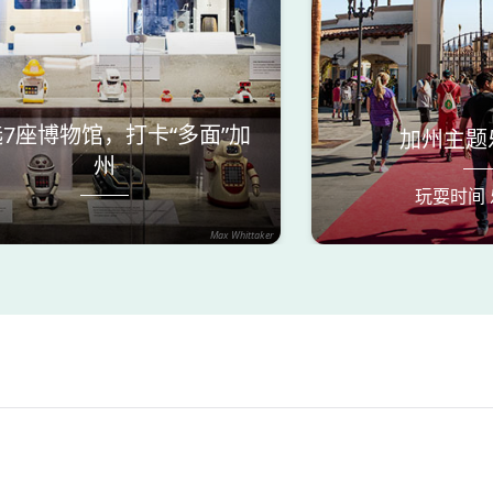
7座博物馆，打卡“多面”加
加州主题
州
玩耍时间
Max Whittaker