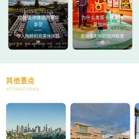
12处值得体验的奢华
为什么奥斯卡导演独
享受
爱加州？
令人陶醉的完美休闲胜
走遍电影中的加州取景
地
地
Max Whittaker
Visit California/Max Whittaker