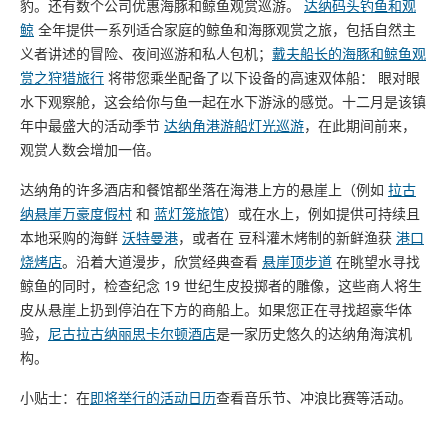
豹。还有数个公司优惠海豚和鲸鱼观赏巡游。
达纳码头钓鱼和观
鲸
全年提供一系列适合家庭的鲸鱼和海豚观赏之旅，包括自然主
义者讲述的冒险、夜间巡游和私人包机；
戴夫船长的海豚和鲸鱼观
赏之狩猎旅行
将带您乘坐配备了以下设备的高速双体船： 眼对眼
水下观察舱，这会给你与鱼一起在水下游泳的感觉。十二月是该镇
年中最盛大的活动季节
达纳角港游船灯光巡游
，在此期间前来，
观赏人数会增加一倍。
达纳角的许多酒店和餐馆都坐落在海港上方的悬崖上（例如
拉古
纳悬崖万豪度假村
和
蓝灯笼旅馆
）或在水上，例如提供可持续且
本地采购的海鲜
沃特曼港
，或者在 豆科灌木烤制的新鲜渔获
港口
烧烤店
。沿着大道漫步，欣赏经典查看
悬崖顶步道
在眺望水寻找
鲸鱼的同时，检查纪念 19 世纪生皮投掷者的雕像，这些商人将生
皮从悬崖上扔到停泊在下方的商船上。如果您正在寻找超豪华体
验，
尼古拉古纳丽思卡尔顿酒店
是一家历史悠久的达纳角海滨机
构。
小贴士：在
即将举行的活动日历
查看音乐节、冲浪比赛等活动。