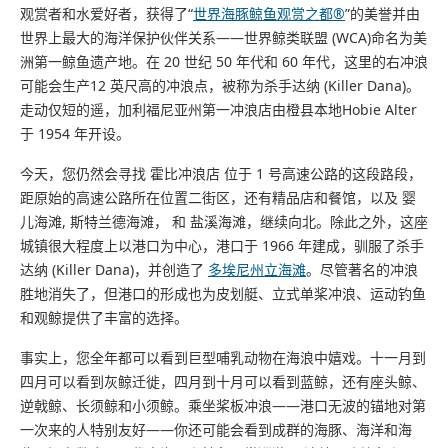
观赏者和水爱好者，获得了“
世界海豚鲸鱼观赏之都®
”的美誉并由
世界上最大的海洋保护伙伴关系——世界鲸类联盟 (WCA)命名为美
洲第一鲸鱼遗产地。在 20 世纪 50 年代和 60 年代，这里的右冲浪
可能会生产12 英尺高的冲浪点，被称为杀手达纳 (Killer Dana)。
走动仅短的遥，加利福尼亚州第一冲浪店由橙县本地Hobie Alter
于 1954 年开设。
今天，您仍然会寻找 霍比冲浪店 位于 1 号高速公路的这段路段，
距原始的高速公路所在位置二街区，还有精品店和餐馆，以及 婴
儿海滩, 斯特兰德海滩， 和 盐溪海滩，继续向北。除此之外，这座
城镇很大程度上以港口为中心，港口于 1966 年建成，驯服了杀手
达纳 (Killer Dana)，并创造了
多埃尼州立海滩
。尽管著名的冲浪
胜地消失了，但港口的形成也为皮划艇、立式单桨冲浪、运动钓鱼
和观鲸提供了丰富的选择。
事实上，您全年都可以看到巨型哺乳动物在海浪中嬉戏。十一月到
四月可以看到灰鲸迁徙，四月到十月可以看到蓝鲸，还有座头鲸、
逆戟鲸、长须鲸和小须鲸。乘坐桨板冲浪——港口无波的锚地对第
一次来的人特别友好——你还可能会看到成群的海豚、海洋和海