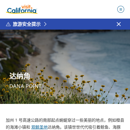
旅游安全提示
达纳角
DANA POINT
Max Whittaker
加州 1 号高速公路的南部起点蜿蜒穿过一些美丽的地点，例如橙县
的海滩小镇和
观鲸圣地
达纳角。该镇世世代代吸引着鲸鱼、海豚